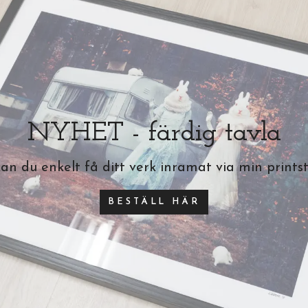
NYHET - färdig tavla
an du enkelt få ditt verk inramat via min printst
BESTÄLL HÄR