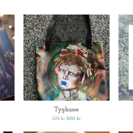
Tygkasse
375 kr
200 kr