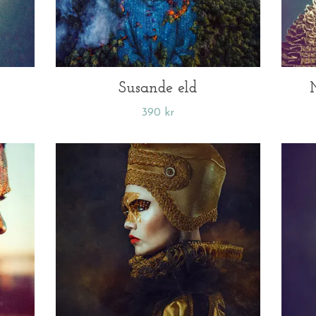
Susande eld
390 kr