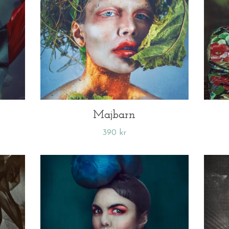
Majbarn
390 kr