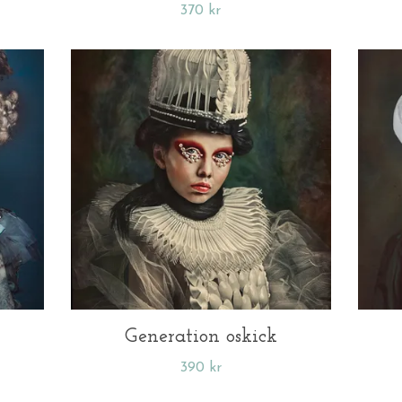
370 kr
Generation oskick
390 kr