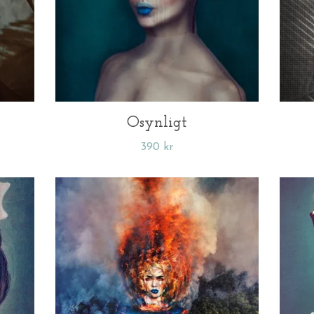
Osynligt
390 kr