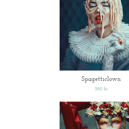
Spagetticlown
390 kr