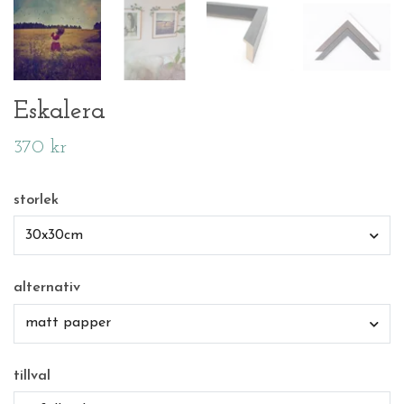
Eskalera
370 kr
storlek
30x30cm
alternativ
matt papper
tillval