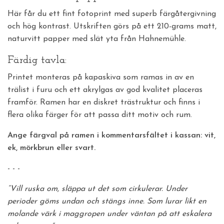
Här får du ett fint fotoprint med superb färgåtergivning
och hög kontrast. Utskriften görs på ett 210-grams matt,
naturvitt papper med slät yta från Hahnemühle.
Färdig tavla:
Printet monteras på kapaskiva som ramas in av en
trälist i furu och ett akrylgas av god kvalitet placeras
framför. Ramen har en diskret trästruktur och finns i
flera olika färger för att passa ditt motiv och rum.
Ange färgval på ramen i kommentarsfältet i kassan: vit,
ek, mörkbrun eller svart.
- - -
“
Vill ruska om, släppa ut det som cirkulerar. Under
perioder göms undan och stängs inne. Som lurar likt en
molande värk i maggropen under väntan på att eskalera