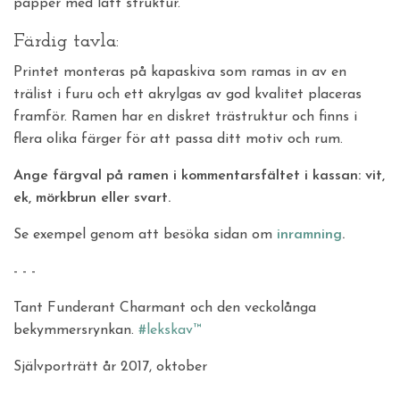
papper med lätt struktur.
Färdig tavla:
Printet monteras på kapaskiva som ramas in av en
trälist i furu och ett akrylgas av god kvalitet placeras
framför. Ramen har en diskret trästruktur och finns i
flera olika färger för att passa ditt motiv och rum.
Ange färgval på ramen i kommentarsfältet i kassan: vit,
ek, mörkbrun eller svart.
Se exempel genom att besöka sidan om
inramning
.
- - -
Tant Funderant Charmant och den veckolånga
bekymmersrynkan.
#lekskav™
Självporträtt år 2017, oktober