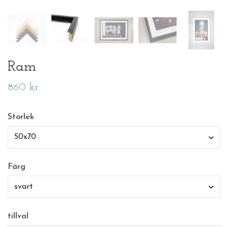
Ram
860 kr
Storlek
50x70
Färg
svart
tillval