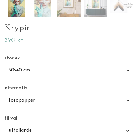
Krypin
390 kr
storlek
30x40 cm
alternativ
fotopapper
tillval
utfallande