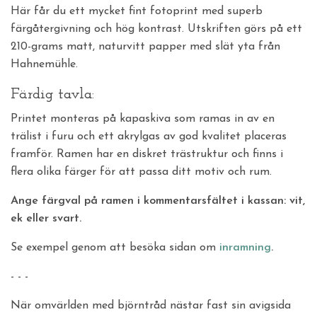
Här får du ett mycket fint fotoprint med superb
färgåtergivning och hög kontrast. Utskriften görs på ett
210-grams matt, naturvitt papper med slät yta från
Hahnemühle.
Färdig tavla:
Printet monteras på kapaskiva som ramas in av en
trälist i furu och ett akrylgas av god kvalitet placeras
framför. Ramen har en diskret trästruktur och finns i
flera olika färger för att passa ditt motiv och rum.
Ange färgval på ramen i kommentarsfältet i kassan: vit,
ek eller svart.
Se exempel genom att besöka sidan om
inramning
.
- - -
När omvärlden med björntråd nästar fast sin avigsida