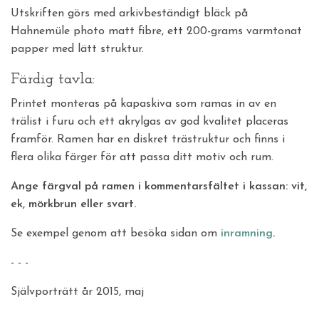
Utskriften görs med arkivbeständigt bläck på
Hahnemüle photo matt fibre, ett 200-grams varmtonat
papper med lätt struktur.
Färdig tavla:
Printet monteras på kapaskiva som ramas in av en
trälist i furu och ett akrylgas av god kvalitet placeras
framför. Ramen har en diskret trästruktur och finns i
flera olika färger för att passa ditt motiv och rum.
Ange färgval på ramen i kommentarsfältet i kassan: vit,
ek, mörkbrun eller svart.
Se exempel genom att besöka sidan om
inramning
.
- - -
Självporträtt år 2015, maj