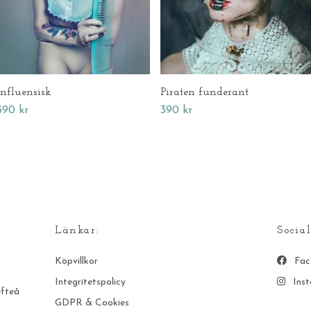
Influensisk
Piraten funderant
390 kr
390 kr
Länkar:
Socia
Köpvillkor
Fac
Integritetspolicy
Ins
efteå
GDPR & Cookies