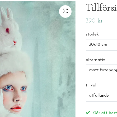
Tillförs
390 kr
storlek
30x40 cm
alternativ
matt fotopap
tillval
utfallande
Går att best