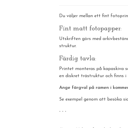
Du väljer mellan ett fint fotopri
Fint matt fotopapper:
Utskriften görs med arkivbestä
struktur.
Färdig tavla:
Printet monteras på kapaskiva so
en diskret trästruktur och finns i
Ange färgval på ramen i kommenta
Se exempel genom att besöka s
- - -