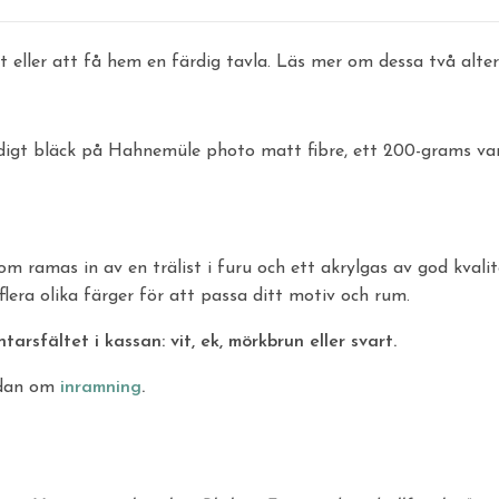
nt eller att få hem en färdig tavla. Läs mer om dessa två alte
ndigt bläck på Hahnemüle photo matt fibre, ett 200-grams v
m ramas in av en trälist i furu och ett akrylgas av god kvali
 flera olika färger för att passa ditt motiv och rum.
rsfältet i kassan: vit, ek, mörkbrun eller svart.
idan om
inramning
.