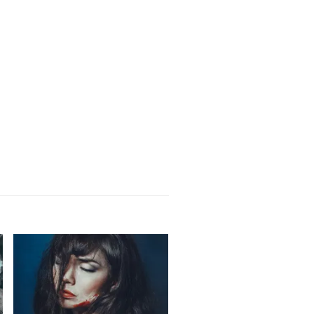
Protected
390 kr