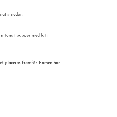
rnativ nedan.
armtonat papper med lätt
tet placeras framför. Ramen har