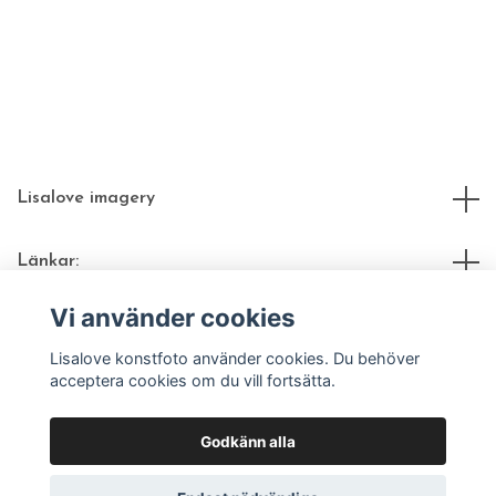
Lisalove imagery
Länkar:
Vi använder cookies
Sociala medier
Lisalove konstfoto använder cookies. Du behöver
acceptera cookies om du vill fortsätta.
Godkänn alla
© 2026 Lisalove fotokonst | nätbutik