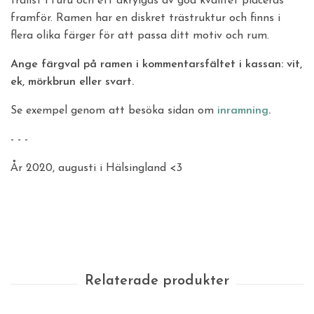
trälist i furu och ett akrylgas av god kvalitet placeras
framför. Ramen har en diskret trästruktur och finns i
flera olika färger för att passa ditt motiv och rum.
Ange färgval på ramen i kommentarsfältet i kassan: vit,
ek, mörkbrun eller svart.
Se exempel genom att besöka sidan om
inramning
.
- - -
År 2020, augusti i Hälsingland <3