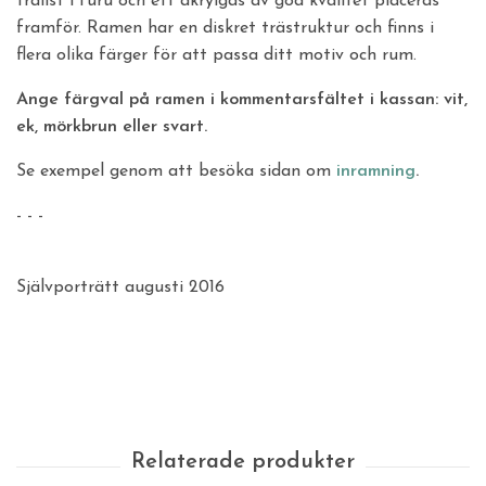
trälist i furu och ett akrylgas av god kvalitet placeras
framför. Ramen har en diskret trästruktur och finns i
flera olika färger för att passa ditt motiv och rum.
Ange färgval på ramen i kommentarsfältet i kassan: vit,
ek, mörkbrun eller svart.
Se exempel genom att besöka sidan om
inramning
.
- - -
Självporträtt augusti 2016