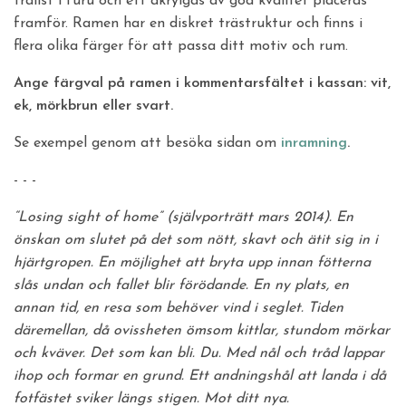
trälist i furu och ett akrylgas av god kvalitet placeras
framför. Ramen har en diskret trästruktur och finns i
flera olika färger för att passa ditt motiv och rum.
Ange färgval på ramen i kommentarsfältet i kassan: vit,
ek, mörkbrun eller svart.
Se exempel genom att besöka sidan om
inramning
.
- - -
“Losing sight of home” (självporträtt mars 2014). En
önskan om slutet på det som nött, skavt och ätit sig in i
hjärtgropen. En möjlighet att bryta upp innan fötterna
slås undan och fallet blir förödande. En ny plats, en
annan tid, en resa som behöver vind i seglet. Tiden
däremellan, då ovissheten ömsom kittlar, stundom mörkar
och kväver. Det som kan bli. Du. Med nål och tråd lappar
ihop och formar en grund. Ett andningshål att landa i då
fotfästet sviker längs stigen. Mot ditt nya.