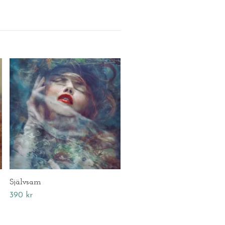
Spelar svår
390 kr
Självsam
390 kr