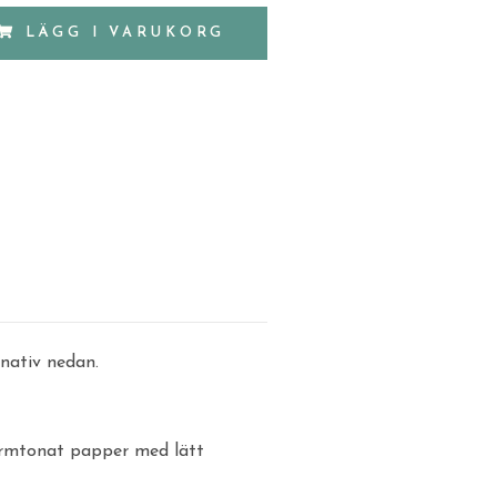
LÄGG I VARUKORG
rnativ nedan.
armtonat papper med lätt