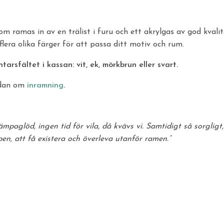
m ramas in av en trälist i furu och ett akrylgas av god kvali
 flera olika färger för att passa ditt motiv och rum.
rsfältet i kassan: vit, ek, mörkbrun eller svart.
idan om
inramning
.
Kämpaglöd, ingen tid för vila, då kvävs vi. Samtidigt så sorgligt,
n, att få existera och överleva utanför ramen.”