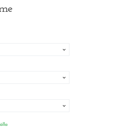
ame
älla