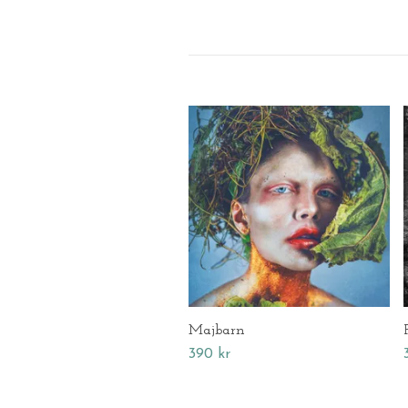
Majbarn
390 kr