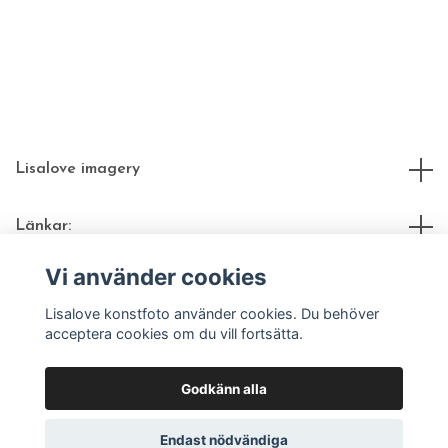
Lisalove imagery
Länkar:
Vi använder cookies
Sociala medier
Lisalove konstfoto använder cookies. Du behöver
acceptera cookies om du vill fortsätta.
Godkänn alla
© 2026 Lisalove fotokonst | nätbutik
Endast nödvändiga