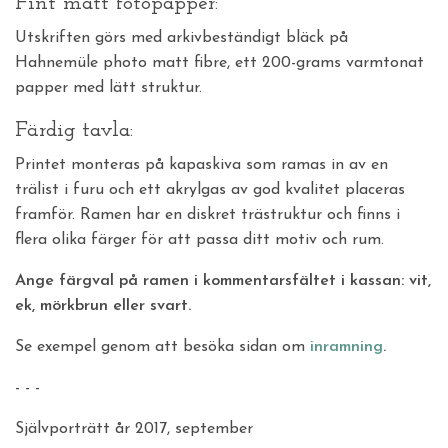
Fint matt fotopapper:
Utskriften görs med arkivbeständigt bläck på
Hahnemüle photo matt fibre, ett 200-grams varmtonat
papper med lätt struktur.
Färdig tavla:
Printet monteras på kapaskiva som ramas in av en
trälist i furu och ett akrylgas av god kvalitet placeras
framför. Ramen har en diskret trästruktur och finns i
flera olika färger för att passa ditt motiv och rum.
Ange färgval på ramen i kommentarsfältet i kassan: vit,
ek, mörkbrun eller svart.
Se exempel genom att besöka sidan om
inramning
.
- - -
Självporträtt år 2017, september