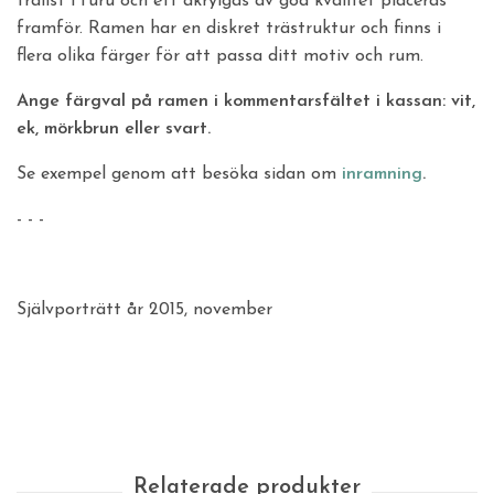
trälist i furu och ett akrylgas av god kvalitet placeras
framför. Ramen har en diskret trästruktur och finns i
flera olika färger för att passa ditt motiv och rum.
Ange färgval på ramen i kommentarsfältet i kassan: vit,
ek, mörkbrun eller svart.
Se exempel genom att besöka sidan om
inramning
.
- - -
Självporträtt år 2015, november